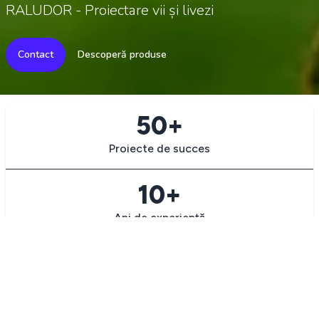
RALUDOR - Proiectare vii și livezi
Contact
Descoperă produse
50+
Proiecte de succes
10+
Ani de experiență
250+
Produse în stoc