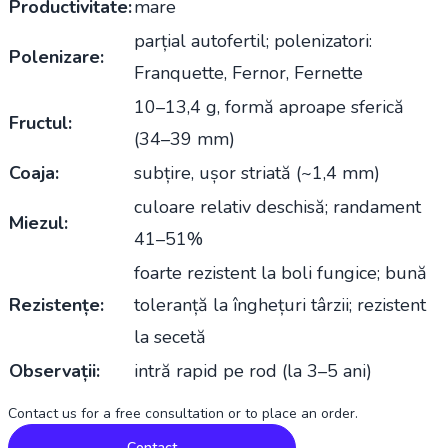
Productivitate:
mare
parțial autofertil; polenizatori:
Polenizare:
Franquette, Fernor, Fernette
10–13,4 g, formă aproape sferică
Fructul:
(34–39 mm)
Coaja:
subțire, ușor striată (~1,4 mm)
culoare relativ deschisă; randament
Miezul:
41–51%
foarte rezistent la boli fungice; bună
Rezistențe:
toleranță la înghețuri târzii; rezistent
la secetă
Observații:
intră rapid pe rod (la 3–5 ani)
Contact us for a free consultation or to place an order.
Contact