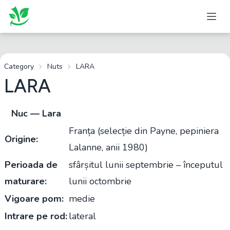
Category
Nuts
LARA
LARA
Nuc — Lara
Franța (selecție din Payne, pepiniera
Origine:
Lalanne, anii 1980)
Perioada de
sfârșitul lunii septembrie – începutul
maturare:
lunii octombrie
Vigoare pom:
medie
Intrare pe rod:
lateral