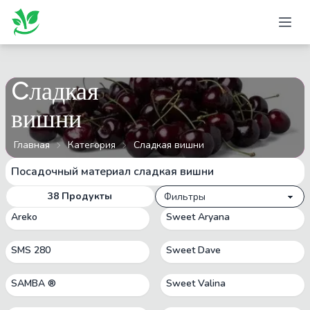
Cладкая
вишни
Главная
Категория
Cладкая вишни
Посадочный материал cладкая вишни
38
Продукты
Фильтры
Areko
Sweet Aryana
SMS 280
Sweet Dave
SAMBA ®
Sweet Valina