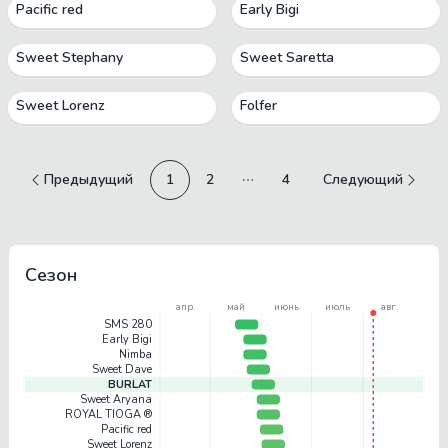
Pacific red
Early Bigi
Sweet Stephany
Sweet Saretta
Sweet Lorenz
Folfer
Предыдущий
1
2
4
Следующий
More pages
Сезон
апр.
май
июнь
июль
авг.
SMS 280
Early Bigi
Nimba
Sweet Dave
BURLAT
Sweet Aryana
ROYAL TIOGA ®
Pacific red
Sweet Lorenz