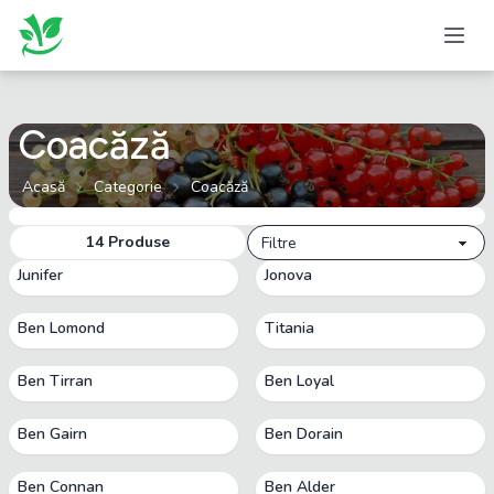
Coacăză
Acasă
Categorie
Coacăză
14
Produse
Filtre
Junifer
Jonova
Ben Lomond
Titania
Ben Tirran
Ben Loyal
Ben Gairn
Ben Dorain
Ben Connan
Ben Alder