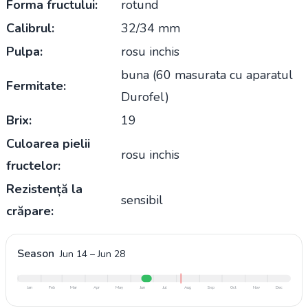
Forma fructului:
rotund
Calibrul:
32/34 mm
Pulpa:
rosu inchis
buna (60 masurata cu aparatul
Fermitate:
Durofel)
Brix:
19
Culoarea pielii
rosu inchis
fructelor:
Rezistență la
sensibil
crăpare:
Season
Jun 14
–
Jun 28
Jan
Feb
Mar
Apr
May
Jun
Jul
Aug
Sep
Oct
Nov
Dec