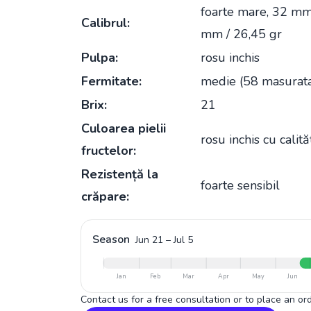
foarte mare, 32 mm.
Calibrul:
mm / 26,45 gr
Pulpa:
rosu inchis
Fermitate:
medie (58 masurata
Brix:
21
Culoarea pielii
rosu inchis cu calit
fructelor:
Rezistență la
foarte sensibil
crăpare:
Season
Jun 21
–
Jul 5
Jan
Feb
Mar
Apr
May
Jun
Contact us for a free consultation or to place an ord