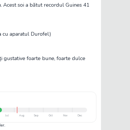
 Acest soi a bătut recordul Guines 41
 cu aparatul Durofel)
ăți gustative foarte bune, foarte dulce
Jul
Aug
Sep
Oct
Nov
Dec
er.