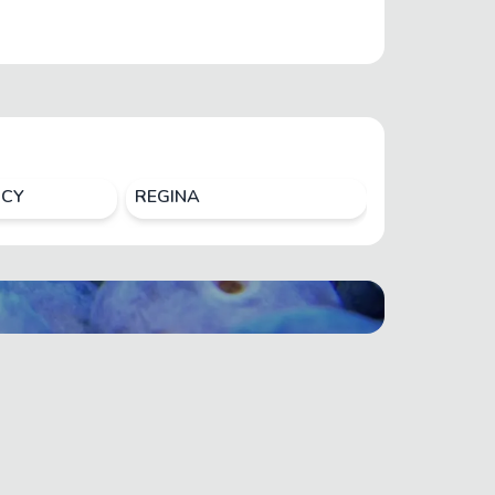
CY
REGINA
ROCKET CO