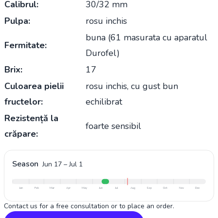
Calibrul:
30/32 mm
Pulpa:
rosu inchis
buna (61 masurata cu aparatul
Fermitate:
Durofel)
Brix:
17
Culoarea pielii
rosu inchis, cu gust bun
fructelor:
echilibrat
Rezistență la
foarte sensibil
crăpare:
Season
Jun 17
–
Jul 1
Jan
Feb
Mar
Apr
May
Jun
Jul
Aug
Sep
Oct
Nov
Dec
Contact us for a free consultation or to place an order.