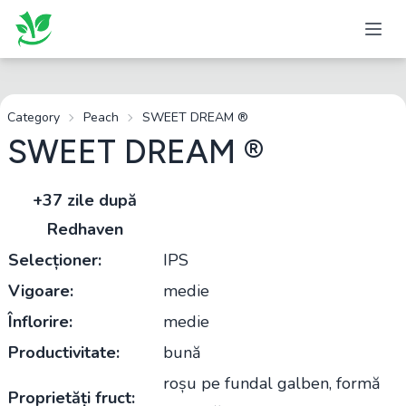
Category
Peach
SWEET DREAM ®
SWEET DREAM ®
+37 zile după
Redhaven
Selecționer:
IPS
Vigoare:
medie
Înflorire:
medie
Productivitate:
bună
roșu pe fundal galben, formă
Proprietăți fruct: