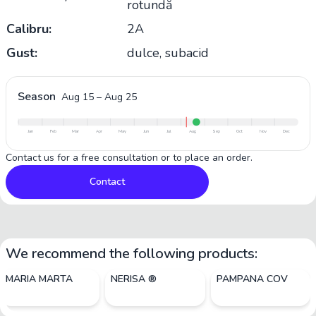
rotundă
Calibru:
2A
Gust:
dulce, subacid
Season
Aug 15
–
Aug 25
Jan
Feb
Mar
Apr
May
Jun
Jul
Aug
Sep
Oct
Nov
Dec
Contact us for a free consultation or to place an order.
Contact
We recommend the following products:
MARIA MARTA
NERISA ®
PAMPANA COV