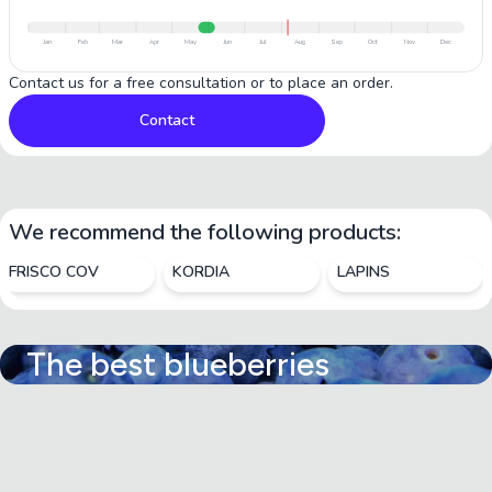
Jan
Feb
Mar
Apr
May
Jun
Jul
Aug
Sep
Oct
Nov
Dec
Contact us for a free consultation or to place an order.
Contact
We recommend the following products:
FRISCO COV
KORDIA
LAPINS
The best blueberries