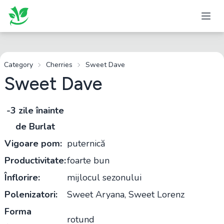
Category
Cherries
Sweet Dave
Sweet Dave
-3 zile înainte
de Burlat
Vigoare pom:
puternică
Productivitate:
foarte bun
Înflorire:
mijlocul sezonului
Polenizatori:
Sweet Aryana, Sweet Lorenz
Forma
rotund