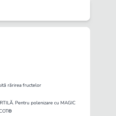
ită rărirea fructelor
ILĂ. Pentru polenizare cu MAGIC
 COT®