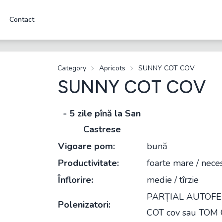
Contact
Category
Apricots
SUNNY COT COV
SUNNY COT COV
- 5 zile pînă la San
Castrese
Vigoare pom:
bună
Productivitate:
foarte mare / neces
Înflorire:
medie / tîrzie
PARȚIAL AUTOFERT
Polenizatori:
COT cov sau TOM