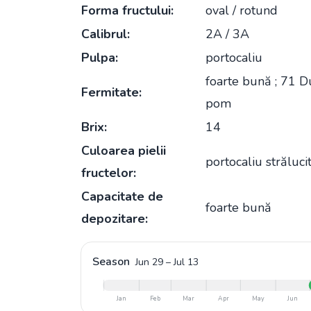
Forma fructului:
oval / rotund
Calibrul:
2A / 3A
Pulpa:
portocaliu
foarte bună ; 71 D
Fermitate:
pom
Brix:
14
Culoarea pielii
portocaliu străluc
fructelor:
Capacitate de
foarte bună
depozitare:
Season
Jun 29
–
Jul 13
Jan
Feb
Mar
Apr
May
Jun