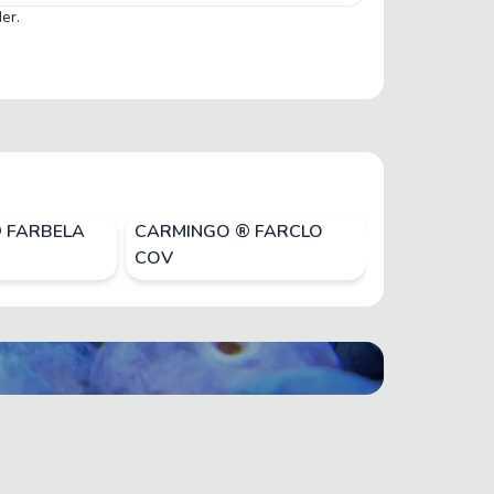
er.
 FARBELA
CARMINGO ® FARCLO
CARMINGO ®
COV