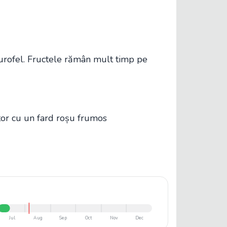
urofel. Fructele rămân mult timp pe
itor cu un fard roșu frumos
Jul
Aug
Sep
Oct
Nov
Dec