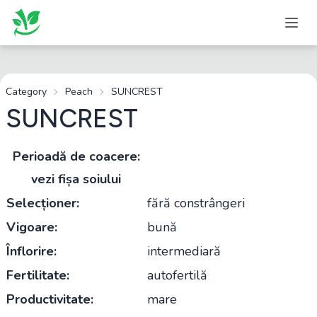
Category
Peach
SUNCREST
SUNCREST
Perioadă de coacere:
vezi fișa soiului
Selecționer:
fără constrângeri
Vigoare:
bună
Înflorire:
intermediară
Fertilitate:
autofertilă
Productivitate:
mare