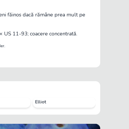
eni făinos dacă rămâne prea mult pe
e × US 11-93; coacere concentrată.
er.
Elliot
Atlantic/Jers