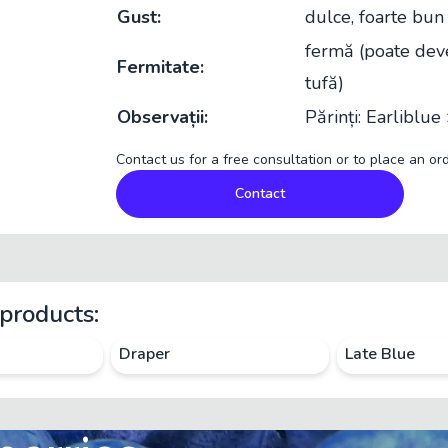
Gust:
dulce, foarte bun
fermă (poate dev
Fermitate:
tufă)
Observații:
Părinți: Earliblu
Contact us for a free consultation or to place an ord
Contact
products:
Draper
Late Blue