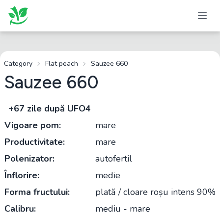
Category
Flat peach
Sauzee 660
Sauzee 660
+67 zile după UFO4
Vigoare pom:
mare
Productivitate:
mare
Polenizator:
autofertil
Înflorire:
medie
Forma fructului:
plată / cloare roșu intens 90%
Calibru:
mediu - mare