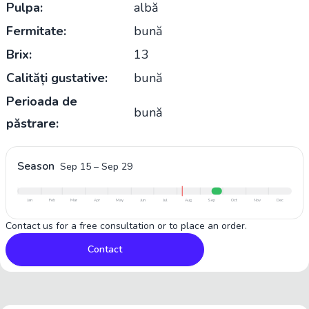
Pulpa:
albă
Fermitate:
bună
Brix:
13
Calități gustative:
bună
Perioada de
bună
păstrare:
Season
Sep 15
–
Sep 29
Jan
Feb
Mar
Apr
May
Jun
Jul
Aug
Sep
Oct
Nov
Dec
Contact us for a free consultation or to place an order.
Contact