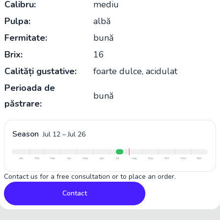
Calibru:
mediu
Pulpa:
albă
Fermitate:
bună
Brix:
16
Calități gustative:
foarte dulce, acidulat
Perioada de
bună
păstrare:
Season
Jul 12
–
Jul 26
Jan
Feb
Mar
Apr
May
Jun
Jul
Aug
Sep
Oct
Nov
Dec
Contact us for a free consultation or to place an order.
Contact