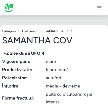
Category
Flat peach
SAMANTHA COV
SAMANTHA COV
+2 zile după UFO 4
Vigoare pom:
mare
Productivitate:
foarte bună
Polenizator:
autofertil
Înflorire:
medie - devreme
plată cu o culoare roșie
Forma fructului:
intensă