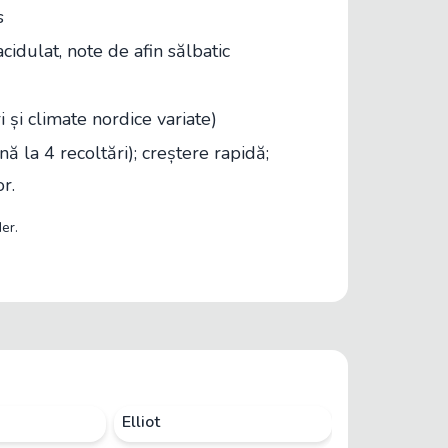
s
cidulat, note de afin sălbatic
i și climate nordice variate)
ă la 4 recoltări); creștere rapidă;
r.
er.
Elliot
Atlantic/Jers