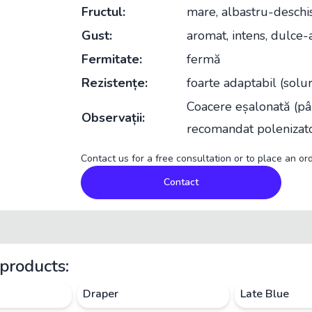
Fructul:
mare, albastru-deschi
Gust:
aromat, intens, dulce-a
Fermitate:
fermă
Rezistențe:
foarte adaptabil (solur
Coacere eșalonată (pân
Observații:
recomandat polenizato
Contact us for a free consultation or to place an ord
Contact
products:
Draper
Late Blue