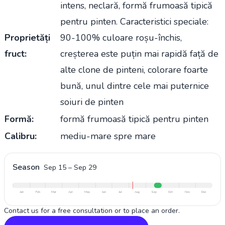
intens, neclară, formă frumoasă tipică
pentru pinten. Caracteristici speciale:
Proprietăți
90-100% culoare roșu-închis,
fruct:
creșterea este puțin mai rapidă față de
alte clone de pinteni, colorare foarte
bună, unul dintre cele mai puternice
soiuri de pinten
Formă:
formă frumoasă tipică pentru pinten
Calibru:
mediu-mare spre mare
Season
Sep 15
–
Sep 29
Jan
Feb
Mar
Apr
May
Jun
Jul
Aug
Sep
Oct
Nov
Dec
Contact us for a free consultation or to place an order.