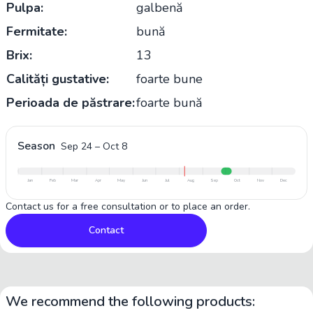
Pulpa:
galbenă
Fermitate:
bună
Brix:
13
Calități gustative:
foarte bune
Perioada de păstrare:
foarte bună
Season
Sep 24
–
Oct 8
Jan
Feb
Mar
Apr
May
Jun
Jul
Aug
Sep
Oct
Nov
Dec
Contact us for a free consultation or to place an order.
Contact
We recommend the following products: