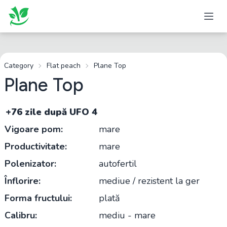
Category
Flat peach
Plane Top
Plane Top
+76 zile după UFO 4
Vigoare pom:
mare
Productivitate:
mare
Polenizator:
autofertil
Înflorire:
mediue / rezistent la ger
Forma fructului:
plată
Calibru:
mediu - mare