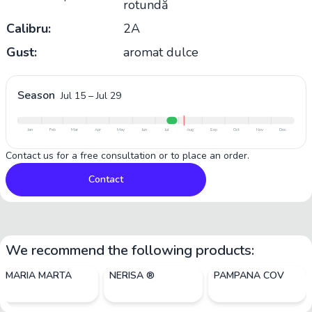
rotundă
Calibru:
2A
Gust:
aromat dulce
Season
Jul 15
–
Jul 29
Jan
Feb
Mar
Apr
May
Jun
Jul
Aug
Sep
Oct
Nov
Dec
Contact us for a free consultation or to place an order.
Contact
We recommend the following products:
MARIA MARTA
NERISA ®
PAMPANA COV