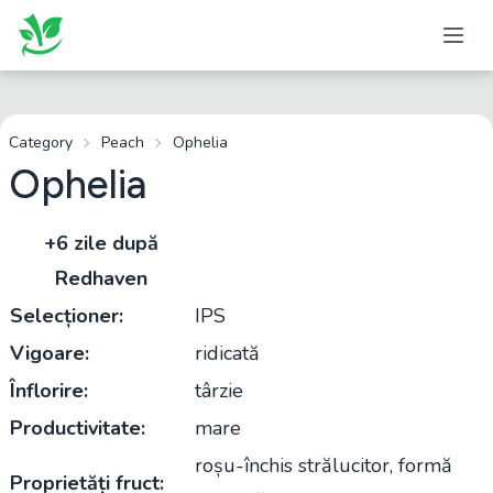
Category
Peach
Ophelia
Ophelia
+6 zile după
Redhaven
Selecționer:
IPS
Vigoare:
ridicată
Înflorire:
târzie
Productivitate:
mare
roșu-închis strălucitor, formă
Proprietăți fruct: