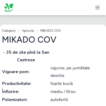
Category
Apricots
MIKADO COV
MIKADO COV
- 35 de zile pînă la San
Castrese
viguros, pe jumătate
Vigoare pom:
deschis
Productivitate:
foarte bună
Înflorire:
mediu / tîrziu
Polenizatori:
autofertil