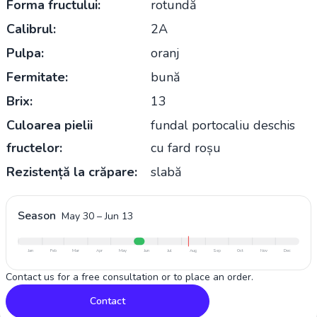
Forma fructului:
rotundă
Calibrul:
2A
Pulpa:
oranj
Fermitate:
bună
Brix:
13
Culoarea pielii
fundal portocaliu deschis
fructelor:
cu fard roșu
Rezistență la crăpare:
slabă
Season
May 30
–
Jun 13
Jan
Feb
Mar
Apr
May
Jun
Jul
Aug
Sep
Oct
Nov
Dec
Contact us for a free consultation or to place an order.
Contact