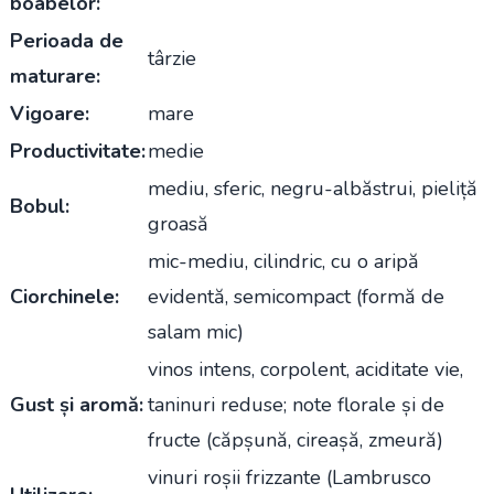
boabelor:
Perioada de
târzie
maturare:
Vigoare:
mare
Productivitate:
medie
mediu, sferic, negru-albăstrui, pieliță
Bobul:
groasă
mic-mediu, cilindric, cu o aripă
Ciorchinele:
evidentă, semicompact (formă de
salam mic)
vinos intens, corpolent, aciditate vie,
Gust și aromă:
taninuri reduse; note florale și de
fructe (căpșună, cireașă, zmeură)
vinuri roșii frizzante (Lambrusco