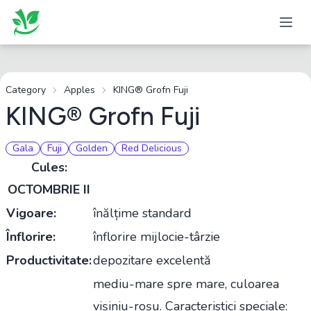
Category
Apples
KING® Grofn Fuji
KING® Grofn Fuji
Gala
Fuji
Golden
Red Delicious
Cules:
OCTOMBRIE II
Vigoare:
înălțime standard
Înflorire:
înflorire mijlocie-târzie
Productivitate:
depozitare excelentă
mediu-mare spre mare, culoarea
vișiniu-roșu. Caracteristici speciale: