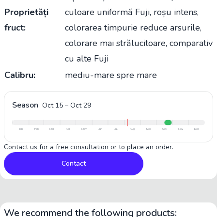
Proprietăți
culoare uniformă Fuji, roșu intens,
fruct:
colorarea timpurie reduce arsurile,
colorare mai strălucitoare, comparativ
cu alte Fuji
Calibru:
mediu-mare spre mare
Season
Oct 15
–
Oct 29
Jan
Feb
Mar
Apr
May
Jun
Jul
Aug
Sep
Oct
Nov
Dec
Contact us for a free consultation or to place an order.
Contact
We recommend the following products: