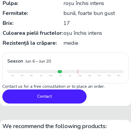
Pulpa:
roșu închis intens
Fermitate:
bună, foarte bun gust
Brix:
17
Culoarea pielii fructelor:
oșu închis intens
Rezistență la crăpare:
medie
Season
Jun 6
–
Jun 20
Jan
Feb
Mar
Apr
May
Jun
Jul
Aug
Sep
Oct
Nov
Dec
Contact us for a free consultation or to place an order.
Contact
We recommend the following products: