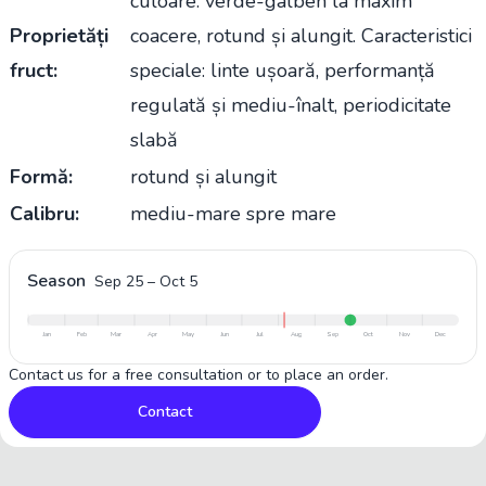
culoare: verde-galben la maxim
Proprietăți
coacere, rotund și alungit. Caracteristici
fruct:
speciale: linte ușoară, performanță
regulată și mediu-înalt, periodicitate
slabă
Formă:
rotund și alungit
Calibru:
mediu-mare spre mare
Season
Sep 25
–
Oct 5
Jan
Feb
Mar
Apr
May
Jun
Jul
Aug
Sep
Oct
Nov
Dec
Contact us for a free consultation or to place an order.
Contact