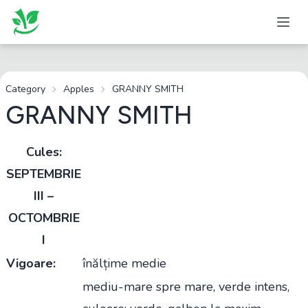
Category
Apples
GRANNY SMITH
GRANNY SMITH
Cules:
SEPTEMBRIE
III –
OCTOMBRIE
I
Vigoare:
înălțime medie
mediu-mare spre mare, verde intens,