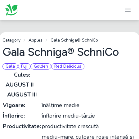
Category
Apples
Gala Schniga® SchniCo
Gala Schniga® SchniCo
Gala
Fuji
Golden
Red Delicious
Cules:
AUGUST II –
AUGUST III
Vigoare:
înălțime medie
Înflorire:
înflorire mediu-târzie
Productivitate:
productivitate crescută
mediu-mare, culoare roșie intensă și