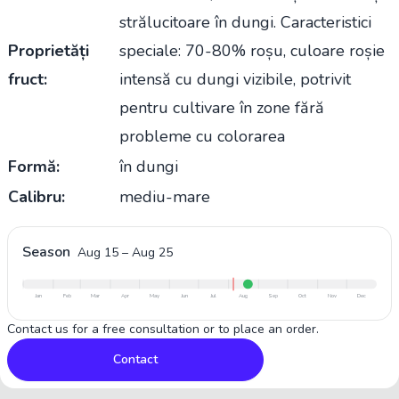
strălucitoare în dungi. Caracteristici
Proprietăți
speciale: 70-80% roșu, culoare roșie
fruct:
intensă cu dungi vizibile, potrivit
pentru cultivare în zone fără
probleme cu colorarea
Formă:
în dungi
Calibru:
mediu-mare
Season
Aug 15
–
Aug 25
Jan
Feb
Mar
Apr
May
Jun
Jul
Aug
Sep
Oct
Nov
Dec
Contact us for a free consultation or to place an order.
Contact