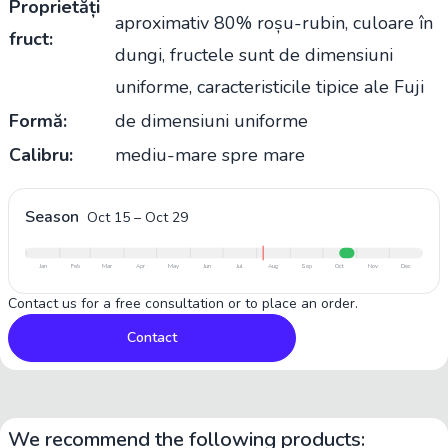
Proprietăți
aproximativ 80% roșu-rubin, culoare în
fruct:
dungi, fructele sunt de dimensiuni
uniforme, caracteristicile tipice ale Fuji
Formă:
de dimensiuni uniforme
Calibru:
mediu-mare spre mare
Season
Oct 15
–
Oct 29
Jan
Feb
Mar
Apr
May
Jun
Jul
Aug
Sep
Oct
Nov
Dec
Contact us for a free consultation or to place an order.
Contact
We recommend the following products: