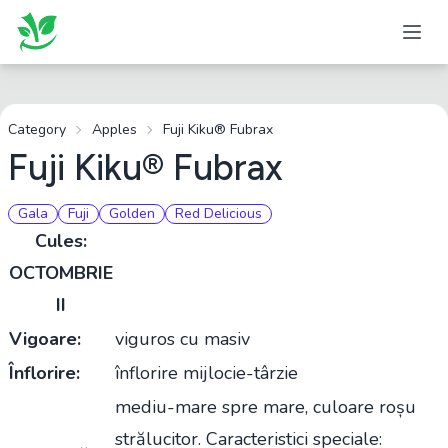
Category
Apples
Fuji Kiku® Fubrax
Fuji Kiku® Fubrax
Gala
Fuji
Golden
Red Delicious
Cules:
OCTOMBRIE
II
Vigoare:
viguros cu masiv
Înflorire:
înflorire mijlocie-târzie
mediu-mare spre mare, culoare roșu
strălucitor. Caracteristici speciale: