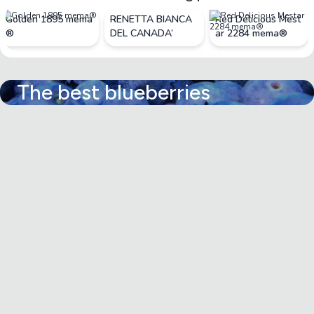
Golden 1895 mema
RENETTA BIANCA
Red Delicious Mest
®
DEL CANADA’
ar 2284 mema®
The best blueberries