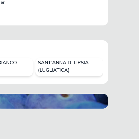
er.
BIANCO
SANT’ANNA DI LIPSIA
SULTANINA 
(LUGLIATICA)