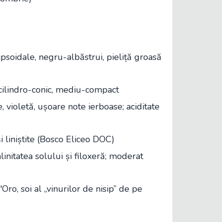
lipsoidale, negru-albăstrui, pieliță groasă
cilindro-conic, mediu-compact
, violetă, ușoare note ierboase; aciditate
 și liniștite (Bosco Eliceo DOC)
alinitatea solului și filoxeră; moderat
Oro, soi al „vinurilor de nisip” de pe