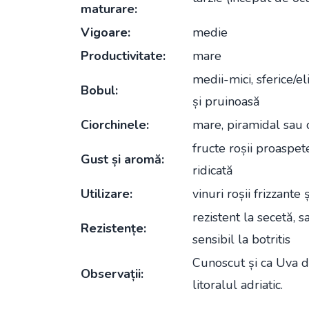
maturare:
Vigoare:
medie
Productivitate:
mare
medii-mici, sferice/e
Bobul:
și pruinoasă
Ciorchinele:
mare, piramidal sau 
fructe roșii proaspete
Gust și aromă:
ridicată
Utilizare:
vinuri roșii frizzante
rezistent la secetă, s
Rezistențe:
sensibil la botritis
Cunoscut și ca Uva d'
Observații:
litoralul adriatic.