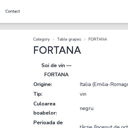
Contact
Category
Table grapes
FORTANA
FORTANA
Soi de vin —
FORTANA
Origine:
Italia (Emilia-Romagn
Tip:
vin
Culoarea
negru
boabelor:
Perioada de
târzie (început de oc