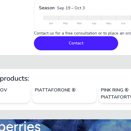
Season
Sep 19
–
Oct 3
Jan
Feb
Mar
Apr
May
Jun
Contact us for a free consultation or to place an ord
Contact
products:
COV
PIATTAFORONE ®
PINK RING ®
PIATTAFOR
berries