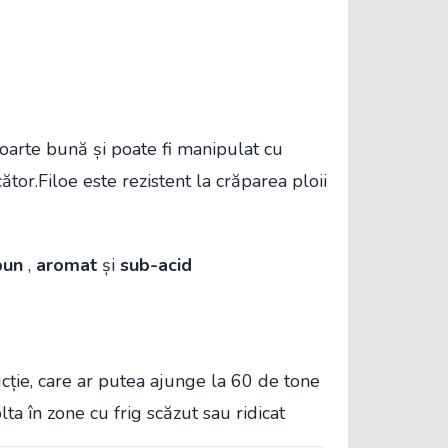
foarte bună și poate fi manipulat cu
tor.Filoe este rezistent la crăparea ploii
bun
,
aromat
și
sub-acid
ucție, care ar putea ajunge la 60 de tone
ta în zone cu frig scăzut sau ridicat