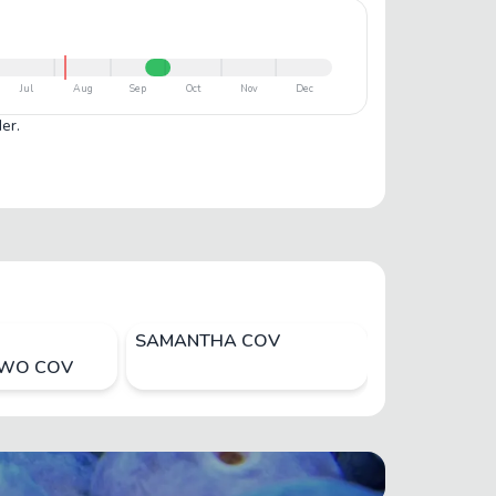
Jul
Aug
Sep
Oct
Nov
Dec
er.
SAMANTHA COV
Zodiac
TWO COV