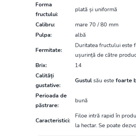
Forma
plată și uniformă
fructului:
Calibru:
mare 70 / 80 mm
Pulpa:
albă
Duritatea fructului este 
Fermitate:
ușurință de către producă
Brix:
14
Calități
Gustul
său este
foarte 
gustative:
Perioada de
bună
păstrare:
Filoe intră rapid în prod
Caracteristici:
la hectar. Se poate dezvol