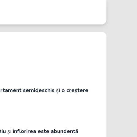
rtament semideschis
și
o creștere
ziu
și
înflorirea este abundentă