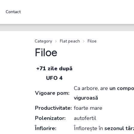
Contact
Category
Flat peach
Filoe
Filoe
+71 zile după
UFO 4
Ca arbore, are
un compo
Vigoare pom:
viguroasă
Productivitate:
foarte mare
Polenizator:
autofertil
Înflorire:
Înflorește în
sezonul târ