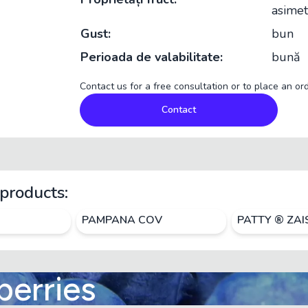
asimet
Gust:
bun
Perioada de valabilitate:
bună
Contact us for a free consultation or to place an ord
Contact
products:
PAMPANA COV
PATTY ® ZA
berries