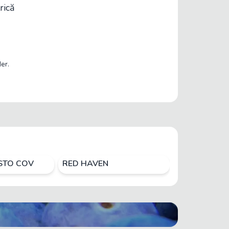
rică
er.
ISTO COV
RED HAVEN
ROYAL MAID