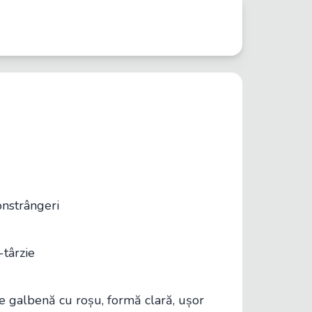
onstrângeri
târzie
e galbenă cu roșu, formă clară, ușor