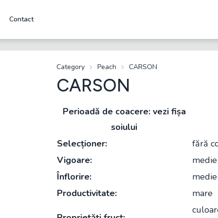
Contact
Category
Peach
CARSON
CARSON
Perioadă de coacere: vezi fișa
soiului
Selecționer:
fără c
Vigoare:
medie
Înflorire:
medie-
Productivitate:
mare
culoar
Proprietăți fruct: