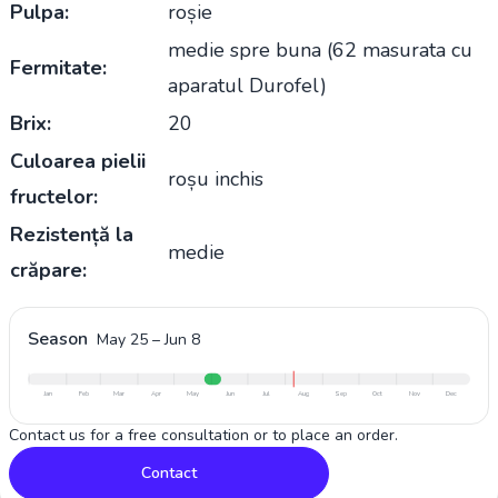
Pulpa:
roșie
medie spre buna (62 masurata cu
Fermitate:
aparatul Durofel)
Brix:
20
Culoarea pielii
roșu inchis
fructelor:
Rezistență la
medie
crăpare:
Season
May 25
–
Jun 8
Jan
Feb
Mar
Apr
May
Jun
Jul
Aug
Sep
Oct
Nov
Dec
Contact us for a free consultation or to place an order.
Contact