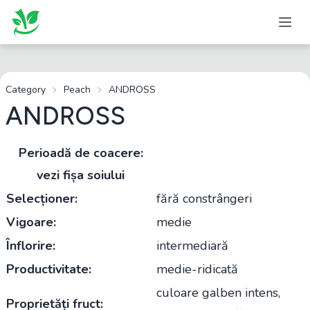
Category
Peach
ANDROSS
ANDROSS
Perioadă de coacere:
vezi fișa soiului
Selecționer:
fără constrângeri
Vigoare:
medie
Înflorire:
intermediară
Productivitate:
medie-ridicată
culoare galben intens,
Proprietăți fruct: